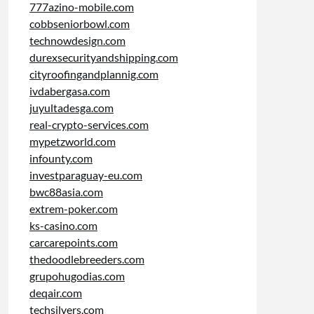
777azino-mobile.com
cobbseniorbowl.com
technowdesign.com
durexsecurityandshipping.com
cityroofingandplannig.com
ivdabergasa.com
juyultadesga.com
real-crypto-services.com
mypetzworld.com
infounty.com
investparaguay-eu.com
bwc88asia.com
extrem-poker.com
ks-casino.com
carcarepoints.com
thedoodlebreeders.com
grupohugodias.com
deqair.com
techsilvers.com