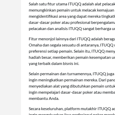
Salah satu fitur utama ITUQQ adalah alat pelacaka
memungkinkan pemain untuk melacak kemajuan m
mengidentifikasi area yang dapat mereka tingkat
dasar-dasar poker atau profesional berpengalam
pelacakan dan analisis ITUQQ sangat berharga 
Fitur menonjol lainnya dari ITUQQ adalah berag
Omaha dan segala sesuatu di antaranya, ITUQ
preferensi setiap pemain. Selain itu, ITUQQ me
hadiah besar, memberikan pemain kesempatan u
yang terbaik dalam bisnis ini.
Selain permainan dan turnamennya, ITUQQ juga
ingin meningkatkan permainan mereka. Dari pand
menyediakan alat yang dibutuhkan pemain untuk
ingin mempelajari dasar-dasar poker atau memb
membantu Anda.
Secara keseluruhan, platform mutakhir ITUQQ a
ingin mengeluarkan jiwa profesional poker merek