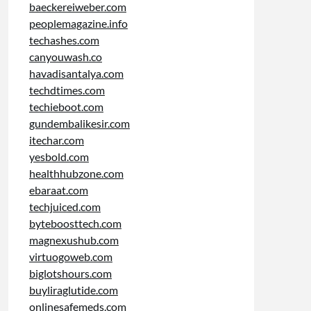
baeckereiweber.com
peoplemagazine.info
techashes.com
canyouwash.co
havadisantalya.com
techdtimes.com
techieboot.com
gundembalikesir.com
itechar.com
yesbold.com
healthhubzone.com
ebaraat.com
techjuiced.com
byteboosttech.com
magnexushub.com
virtuogoweb.com
biglotshours.com
buyliraglutide.com
onlinesafemeds.com