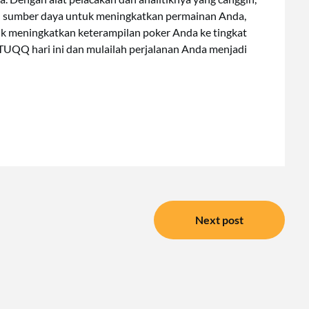
 sumber daya untuk meningkatkan permainan Anda,
 meningkatkan keterampilan poker Anda ke tingkat
TUQQ hari ini dan mulailah perjalanan Anda menjadi
Next post