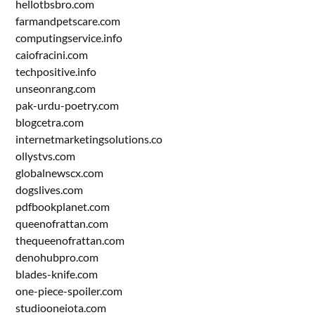
hellotbsbro.com
farmandpetscare.com
computingservice.info
caiofracini.com
techpositive.info
unseonrang.com
pak-urdu-poetry.com
blogcetra.com
internetmarketingsolutions.co
ollystvs.com
globalnewscx.com
dogslives.com
pdfbookplanet.com
queenofrattan.com
thequeenofrattan.com
denohubpro.com
blades-knife.com
one-piece-spoiler.com
studiooneiota.com