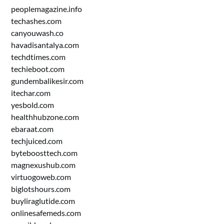
peoplemagazine.info
techashes.com
canyouwash.co
havadisantalya.com
techdtimes.com
techieboot.com
gundembalikesir.com
itechar.com
yesbold.com
healthhubzone.com
ebaraat.com
techjuiced.com
byteboosttech.com
magnexushub.com
virtuogoweb.com
biglotshours.com
buyliraglutide.com
onlinesafemeds.com