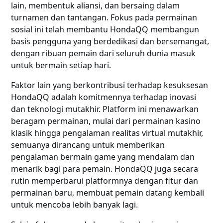
lain, membentuk aliansi, dan bersaing dalam
turnamen dan tantangan. Fokus pada permainan
sosial ini telah membantu HondaQQ membangun
basis pengguna yang berdedikasi dan bersemangat,
dengan ribuan pemain dari seluruh dunia masuk
untuk bermain setiap hari.
Faktor lain yang berkontribusi terhadap kesuksesan
HondaQQ adalah komitmennya terhadap inovasi
dan teknologi mutakhir. Platform ini menawarkan
beragam permainan, mulai dari permainan kasino
klasik hingga pengalaman realitas virtual mutakhir,
semuanya dirancang untuk memberikan
pengalaman bermain game yang mendalam dan
menarik bagi para pemain. HondaQQ juga secara
rutin memperbarui platformnya dengan fitur dan
permainan baru, membuat pemain datang kembali
untuk mencoba lebih banyak lagi.