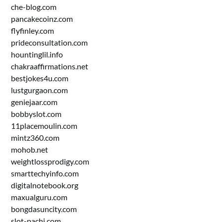
che-blog.com
pancakecoinz.com
flyfinley.com
prideconsultation.com
hountinglil.info
chakraaffirmations.net
bestjokes4u.com
lustgurgaon.com
geniejaar.com
bobbyslot.com
11placemoulin.com
mintz360.com
mohob.net
weightlossprodigy.com
smarttechyinfo.com
digitalnotebook.org
maxualguru.com
bongdasuncity.com
slot-pachi.com