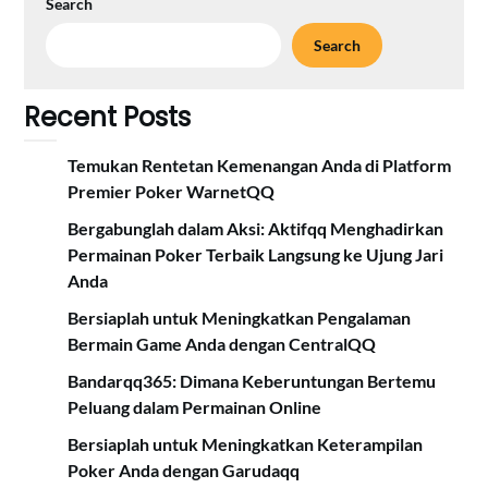
Search
Search
Recent Posts
Temukan Rentetan Kemenangan Anda di Platform
Premier Poker WarnetQQ
Bergabunglah dalam Aksi: Aktifqq Menghadirkan
Permainan Poker Terbaik Langsung ke Ujung Jari
Anda
Bersiaplah untuk Meningkatkan Pengalaman
Bermain Game Anda dengan CentralQQ
Bandarqq365: Dimana Keberuntungan Bertemu
Peluang dalam Permainan Online
Bersiaplah untuk Meningkatkan Keterampilan
Poker Anda dengan Garudaqq