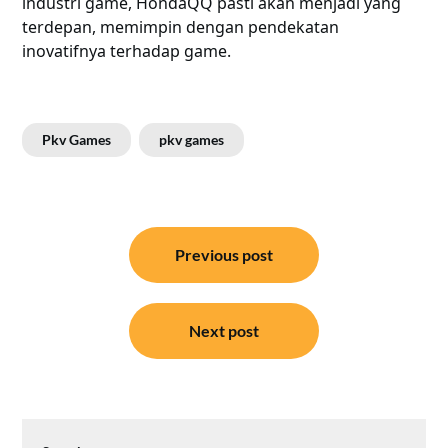
industri game, HondaQQ pasti akan menjadi yang
terdepan, memimpin dengan pendekatan
inovatifnya terhadap game.
Pkv Games
pkv games
Post
Previous post
navigation
Next post