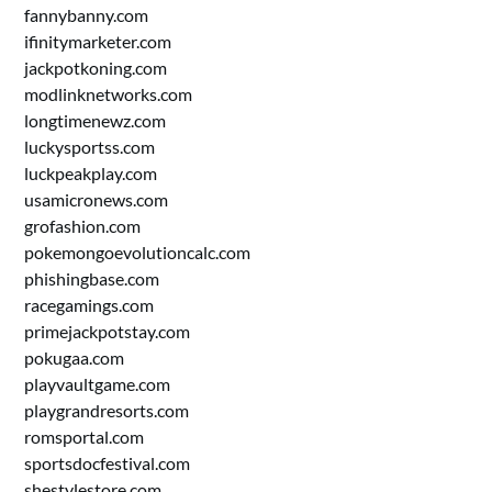
fannybanny.com
ifinitymarketer.com
jackpotkoning.com
modlinknetworks.com
longtimenewz.com
luckysportss.com
luckpeakplay.com
usamicronews.com
grofashion.com
pokemongoevolutioncalc.com
phishingbase.com
racegamings.com
primejackpotstay.com
pokugaa.com
playvaultgame.com
playgrandresorts.com
romsportal.com
sportsdocfestival.com
shestylestore.com