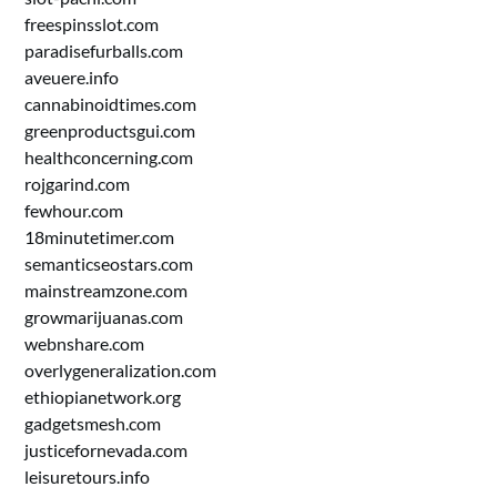
freespinsslot.com
paradisefurballs.com
aveuere.info
cannabinoidtimes.com
greenproductsgui.com
healthconcerning.com
rojgarind.com
fewhour.com
18minutetimer.com
semanticseostars.com
mainstreamzone.com
growmarijuanas.com
webnshare.com
overlygeneralization.com
ethiopianetwork.org
gadgetsmesh.com
justicefornevada.com
leisuretours.info