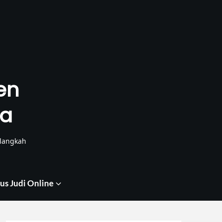
en
la
-langkah
tus Judi Online