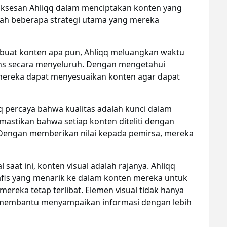
suksesan Ahliqq dalam menciptakan konten yang
lah beberapa strategi utama yang mereka
buat konten apa pun, Ahliqq meluangkan waktu
ns secara menyeluruh. Dengan mengetahui
 mereka dapat menyesuaikan konten agar dapat
qq percaya bahwa kualitas adalah kunci dalam
stikan bahwa setiap konten diteliti dengan
l. Dengan memberikan nilai kepada pemirsa, mereka
 saat ini, konten visual adalah rajanya. Ahliqq
fis yang menarik ke dalam konten mereka untuk
reka tetap terlibat. Elemen visual tidak hanya
 membantu menyampaikan informasi dengan lebih