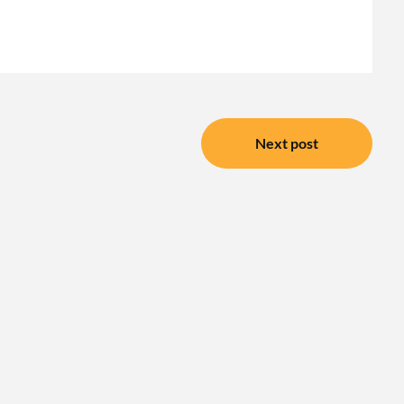
Next post