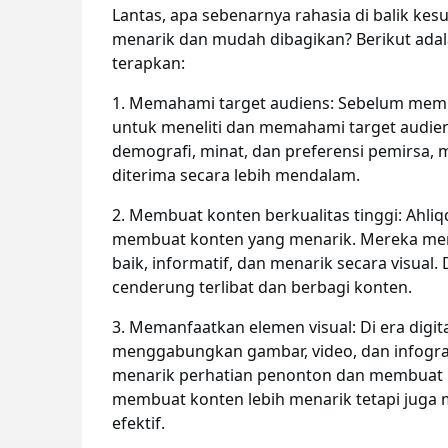
Lantas, apa sebenarnya rahasia di balik ke
menarik dan mudah dibagikan? Berikut ada
terapkan:
1. Memahami target audiens: Sebelum mem
untuk meneliti dan memahami target audie
demografi, minat, dan preferensi pemirsa,
diterima secara lebih mendalam.
2. Membuat konten berkualitas tinggi: Ahli
membuat konten yang menarik. Mereka mema
baik, informatif, dan menarik secara visua
cenderung terlibat dan berbagi konten.
3. Memanfaatkan elemen visual: Di era digital
menggabungkan gambar, video, dan infogra
menarik perhatian penonton dan membuat me
membuat konten lebih menarik tetapi juga
efektif.