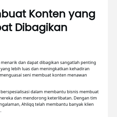
mbuat Konten yang
at Dibagikan
ng menarik dan dapat dibagikan sangatlah penting
 yang lebih luas dan meningkatkan kehadiran
ng menguasai seni membuat konten menawan
 berspesialisasi dalam membantu bisnis membuat
 mereka dan mendorong keterlibatan. Dengan tim
pengalaman, Ahliqq telah membantu banyak klien
.