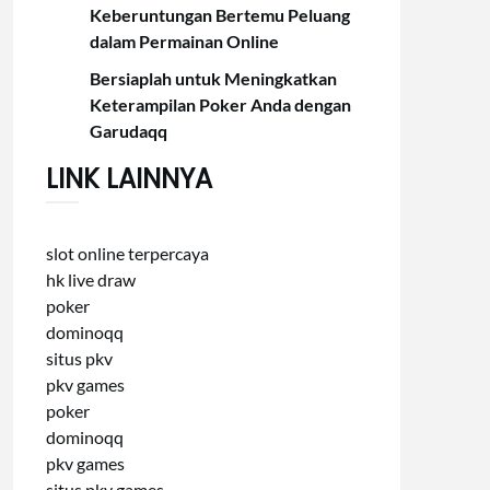
Keberuntungan Bertemu Peluang
dalam Permainan Online
Bersiaplah untuk Meningkatkan
Keterampilan Poker Anda dengan
Garudaqq
LINK LAINNYA
slot online terpercaya
hk live draw
poker
dominoqq
situs pkv
pkv games
poker
dominoqq
pkv games
situs pkv games