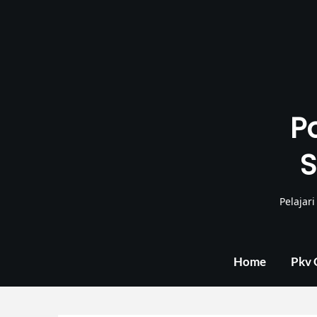
Skip
to
content
P
S
Pelajar
Home
Pkv 