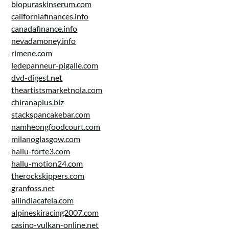
biopuraskinserum.com
californiafinances.info
canadafinance.info
nevadamoney.info
rimene.com
ledepanneur-pigalle.com
dvd-digest.net
theartistsmarketnola.com
chiranaplus.biz
stackspancakebar.com
namheongfoodcourt.com
milanoglasgow.com
hallu-forte3.com
hallu-motion24.com
therockskippers.com
granfoss.net
allindiacafela.com
alpineskiracing2007.com
casino-vulkan-online.net