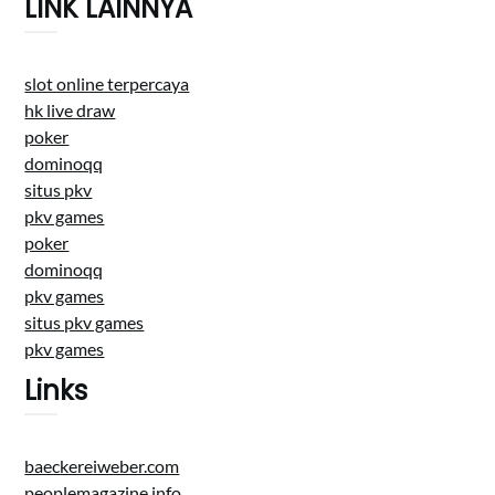
LINK LAINNYA
slot online terpercaya
hk live draw
poker
dominoqq
situs pkv
pkv games
poker
dominoqq
pkv games
situs pkv games
pkv games
Links
baeckereiweber.com
peoplemagazine.info