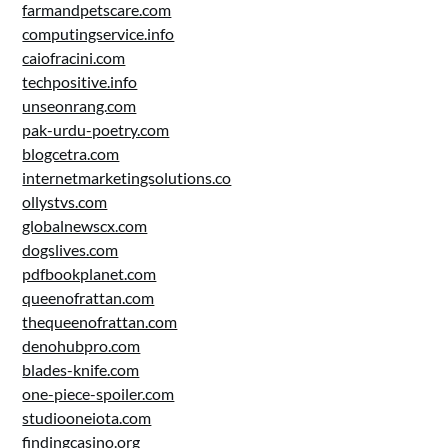
farmandpetscare.com
computingservice.info
caiofracini.com
techpositive.info
unseonrang.com
pak-urdu-poetry.com
blogcetra.com
internetmarketingsolutions.co
ollystvs.com
globalnewscx.com
dogslives.com
pdfbookplanet.com
queenofrattan.com
thequeenofrattan.com
denohubpro.com
blades-knife.com
one-piece-spoiler.com
studiooneiota.com
findingcasino.org