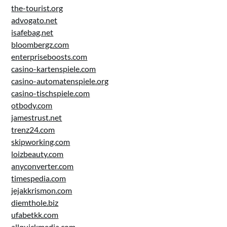
the-tourist.org
advogato.net
isafebag.net
bloombergz.com
enterpriseboosts.com
casino-kartenspiele.com
casino-automatenspiele.org
casino-tischspiele.com
otbody.com
jamestrust.net
trenz24.com
skipworking.com
loizbeauty.com
anyconverter.com
timespedia.com
jejakkrismon.com
diemthole.biz
ufabetkk.com
allquickmedia.com