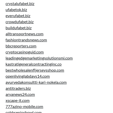
crystalufabet.biz
ufabetok.biz
everufabet.biz
crowdufabet.biz
buildufabet.biz
alltransportnews.com
fashiontrandsnews.com
bbcreporters.com
cryptocasinoguid.com
leadingedgemarketingsolutionsmi.com
kastratigeneralcontractinginc.co
bestwholesalenfljerseysshop.com
openlivinglabdays14.com
ayurvedakonsultti-kari-nokela.com
antitraders.biz
aryanews24.com
xscape-it.com
777azino-mobile.com
cobbseniorbowl.com