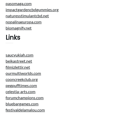
pasomaga.com
impactgardencbdgummies.org
naturesstimulantcbd.net
nopalinaeuropa.com
biomagnify.net
Links
saucyukiah.com
beikastreet.net
filmizlettir.net
ourmultiworlds.com
cooncreekclub.org
pegpufftimes.com
celestia-arts.com
forumchampions.com
bluebargames.com
festivaldelamalou.com