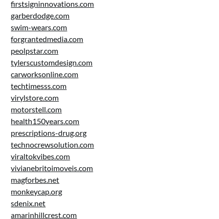
firstsigninnovations.com
garberdodge.com
swim-wears.com
forgrantedmedia.com
peolpstar.com
tylerscustomdesign.com
carworksonline.com
techtimesss.com
virylstore.com
motorstell.com
health150years.com
prescriptions-drug.org
technocrewsolution.com
viraltokvibes.com
vivianebritoimoveis.com
magforbes.net
monkeycap.org
sdenix.net
amarinhillcrest.com