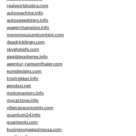
realworldcobra.com
automachine.info
autospeedsters.info
wagerchampion.info
monomousumicontest.com
deadricklingo.com
skyglobefx.com
gamblespherex.info
agentur-ramsenthaler.com
eomdesigns.com
triptrekker.info
gendxxi.net
motomasters.info
mycarzone.info
vibecasaconcepts.com
quantum24.info
quantenki.com
businessmagazineusa.com