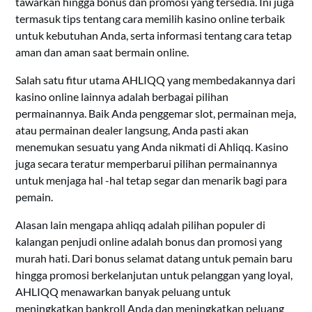
tawarkan hingga bonus dan promosi yang tersedia. Ini juga
termasuk tips tentang cara memilih kasino online terbaik
untuk kebutuhan Anda, serta informasi tentang cara tetap
aman dan aman saat bermain online.
Salah satu fitur utama AHLIQQ yang membedakannya dari
kasino online lainnya adalah berbagai pilihan
permainannya. Baik Anda penggemar slot, permainan meja,
atau permainan dealer langsung, Anda pasti akan
menemukan sesuatu yang Anda nikmati di Ahliqq. Kasino
juga secara teratur memperbarui pilihan permainannya
untuk menjaga hal -hal tetap segar dan menarik bagi para
pemain.
Alasan lain mengapa ahliqq adalah pilihan populer di
kalangan penjudi online adalah bonus dan promosi yang
murah hati. Dari bonus selamat datang untuk pemain baru
hingga promosi berkelanjutan untuk pelanggan yang loyal,
AHLIQQ menawarkan banyak peluang untuk
meningkatkan bankroll Anda dan meningkatkan peluang