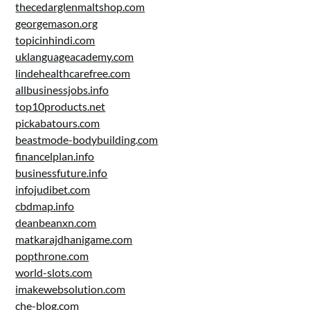
thecedarglenmaltshop.com
georgemason.org
topicinhindi.com
uklanguageacademy.com
lindehealthcarefree.com
allbusinessjobs.info
top10products.net
pickabatours.com
beastmode-bodybuilding.com
financelplan.info
businessfuture.info
infojudibet.com
cbdmap.info
deanbeanxn.com
matkarajdhanigame.com
popthrone.com
world-slots.com
imakewebsolution.com
che-blog.com