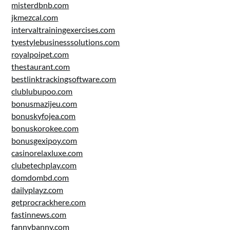
misterdbnb.com
jkmezcal.com
intervaltrainingexercises.com
tyestylebusinesssolutions.com
royalpoipet.com
thestaurant.com
bestlinktrackingsoftware.com
clublubupoo.com
bonusmazijeu.com
bonuskyfojea.com
bonuskorokee.com
bonusgexipoy.com
casinorelaxluxe.com
clubetechplay.com
domdombd.com
dailyplayz.com
getprocrackhere.com
fastinnews.com
fannybanny.com