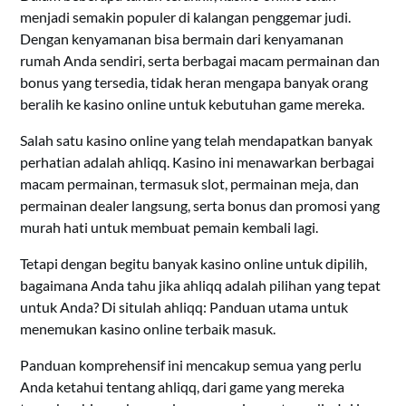
menjadi semakin populer di kalangan penggemar judi.
Dengan kenyamanan bisa bermain dari kenyamanan
rumah Anda sendiri, serta berbagai macam permainan dan
bonus yang tersedia, tidak heran mengapa banyak orang
beralih ke kasino online untuk kebutuhan game mereka.
Salah satu kasino online yang telah mendapatkan banyak
perhatian adalah ahliqq. Kasino ini menawarkan berbagai
macam permainan, termasuk slot, permainan meja, dan
permainan dealer langsung, serta bonus dan promosi yang
murah hati untuk membuat pemain kembali lagi.
Tetapi dengan begitu banyak kasino online untuk dipilih,
bagaimana Anda tahu jika ahliqq adalah pilihan yang tepat
untuk Anda? Di situlah ahliqq: Panduan utama untuk
menemukan kasino online terbaik masuk.
Panduan komprehensif ini mencakup semua yang perlu
Anda ketahui tentang ahliqq, dari game yang mereka