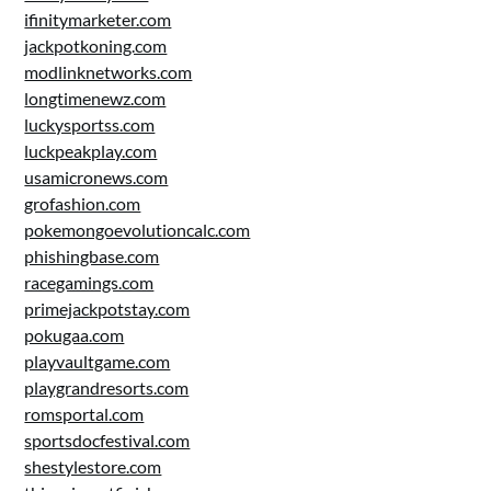
ifinitymarketer.com
jackpotkoning.com
modlinknetworks.com
longtimenewz.com
luckysportss.com
luckpeakplay.com
usamicronews.com
grofashion.com
pokemongoevolutioncalc.com
phishingbase.com
racegamings.com
primejackpotstay.com
pokugaa.com
playvaultgame.com
playgrandresorts.com
romsportal.com
sportsdocfestival.com
shestylestore.com