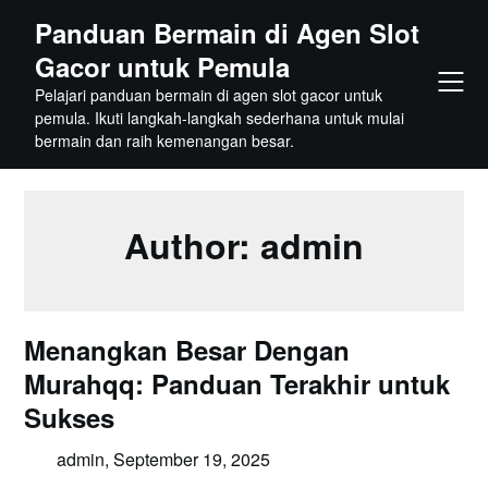
Skip
Panduan Bermain di Agen Slot
to
Gacor untuk Pemula
content
Pelajari panduan bermain di agen slot gacor untuk
pemula. Ikuti langkah-langkah sederhana untuk mulai
bermain dan raih kemenangan besar.
Author:
admin
Menangkan Besar Dengan
Murahqq: Panduan Terakhir untuk
Sukses
admin,
September 19, 2025